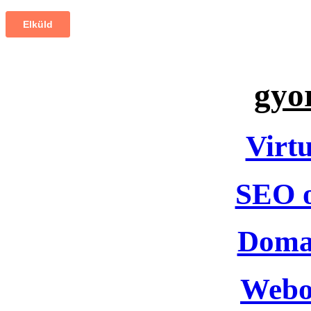
gyo
Virtu
SEO o
Domai
Webol