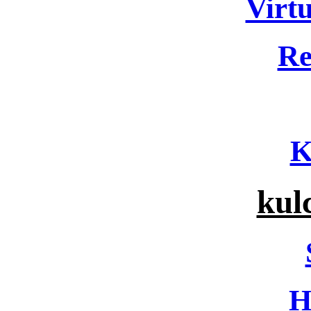
Virtu
Re
K
kul
H