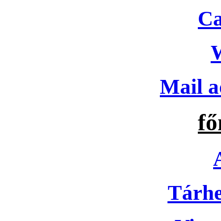
Ca
Mail a
f
Tárhe