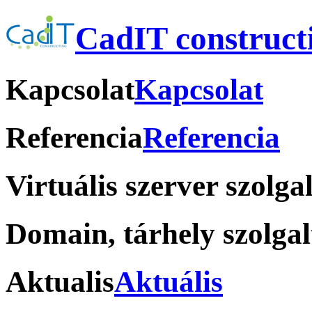
CadIT construct
Kapcsolat
Kapcsolat
Referencia
Referencia
Virtuális szerver szolga
Domain, tárhely szolgal
Aktualis
Aktuális