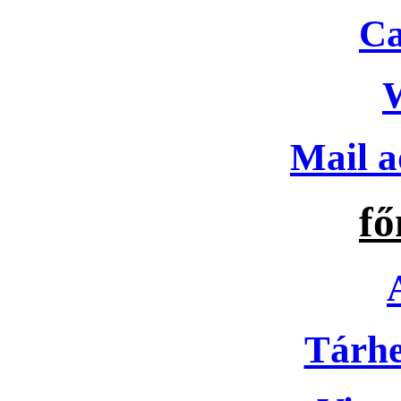
Ca
Mail a
f
Tárhe