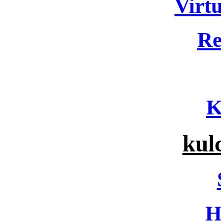
Virtu
Re
K
kul
H