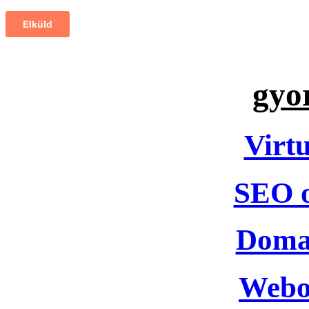
gyo
Virtu
SEO o
Domai
Webol