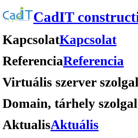
CadIT construct
Kapcsolat
Kapcsolat
Referencia
Referencia
Virtuális szerver szolga
Domain, tárhely szolgal
Aktualis
Aktuális